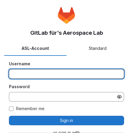
GitLab für's Aerospace Lab
ASL-Account
Standard
Username
Password
Remember me
Sign in
or sign in with